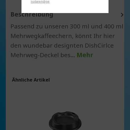
notwendige
Beschreibung
Passend zu unseren 300 ml und 400 ml
Mehrwegkaffeechern, könnt Ihr hier
den wundebar designten DishCirlce
Mehrweg-Deckel bes…
Mehr
Ähnliche Artikel