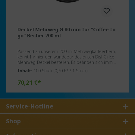
Deckel Mehrweg Ø 80 mm für "Coffee to
go" Becher 200 ml
Passend zu unserem 200 ml Mehrwegkaffeechern,
könnt Ihr hier den wundebar designten DishCirlce
Mehrweg-Deckel bestellen. Es befinden sich immer
100 Stück in einem Karton.Das Design der Deckel
Inhalt:
100 Stück
(0,70 €* / 1 Stück)
haben wir an die Wellenform des Bechers
angepasst, so sieht jeder direkt was zusammen
In den Warenkorb
70,21 €*
gehört, und das natürlich in Mehrwegqualität!Auf
Anfragen könn wir Euch den Deckel auch in Eurer
Wunschfarbe produzieren.
Service-Hotline
Shop